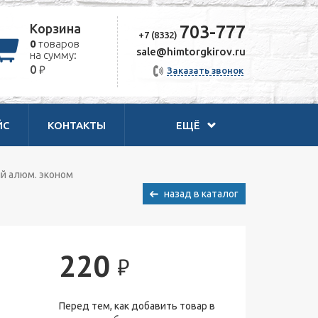
Корзина
703-777
+7 (8332)
0
товаров
sale@himtorgkirov.ru
на сумму:
₽
0
Заказать звонок
ЙС
КОНТАКТЫ
ЕЩЁ
й алюм. эконом
назад в каталог
220
₽
Перед тем, как добавить товар в