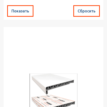
Найдено товаров:
1
Сортировка:
по популярности
Выводить по:
30