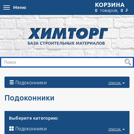
КОРЗИНА
Меню
Toggle
₽
0
товаров,
0
navigation
Подоконники
список
Подоконники
Выберите категорию:
Подоконники
список