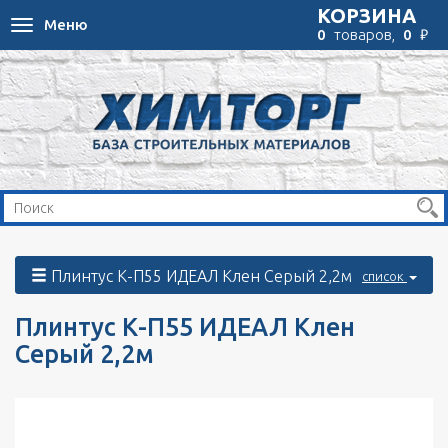
КОРЗИНА
Меню
Toggle
₽
0
товаров,
0
navigation
Плинтус К-П55 ИДЕАЛ Клен Серый 2,2м
список
Плинтус К-П55 ИДЕАЛ Клен
Серый 2,2м