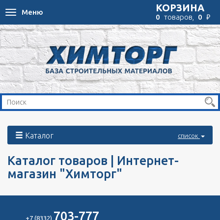
КОРЗИНА
Меню
Toggle
₽
0
товаров,
0
navigation
Каталог
список
Каталог товаров | Интернет-
магазин "Химторг"
703-777
+7 (8332)