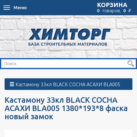
КОРЗИНА
Меню
Toggle
₽
0
товаров,
0
navigation
Кастамону 33кл BLACK СОСНА АСАХИ BLA005
1380*193*8 фаска новый замок
список
Кастамону 33кл BLACK СОСНА
АСАХИ BLA005 1380*193*8 фаска
новый замок