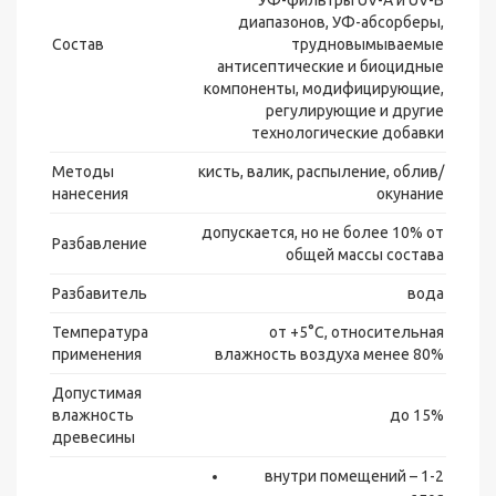
УФ-фильтры UV-A и UV-B
диапазонов, УФ-абсорберы,
Состав
трудновымываемые
антисептические и биоцидные
компоненты, модифицирующие,
регулирующие и другие
технологические добавки
Методы
кисть, валик, распыление, облив/
нанесения
окунание
допускается, но не более 10% от
Разбавление
общей массы состава
Разбавитель
вода
Температура
от +5°С, относительная
применения
влажность воздуха менее 80%
Допустимая
влажность
до 15%
древесины
внутри помещений – 1-2