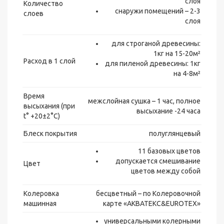
слоя
Количество
снаружи помещений – 2-3
слоев
слоя
для строганой древесины:
1кг на 15-20м²
Расход в 1 слой
для пиленой древесины: 1кг
на 4-8м²
Время
межслойная сушка – 1 час, полное
высыхания (при
высыхание -24 часа
t° +20±2°C)
Блеск покрытия
полуглянцевый
11 базовых цветов
допускается смешивание
Цвет
цветов между собой
Колеровка
бесцветный – по Колеровочной
машинная
карте «AКВАТЕКС&EUROTEX»
универсальными колерными