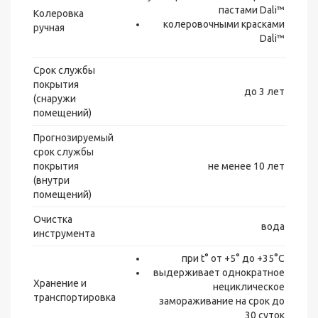
пастами Dali™
Колеровка
колеровочными красками
ручная
Dali™
Срок службы
покрытия
до 3 лет
(снаружи
помещений)
Прогнозируемый
срок службы
покрытия
не менее 10 лет
(внутри
помещений)
Очистка
вода
инструмента
при t° от +5° до +35°С
выдерживает однократное
Хранение и
нециклическое
транспортировка
замораживание на срок до
30 суток