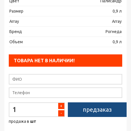
Цвет
Палисандр
Размер
0,9 л
Array
Array
Бренд
Рогнеда
Объем
0,9 л
ТОВАРА НЕТ В НАЛИЧИИ!
+
предзаказ
-
продажа в
шт