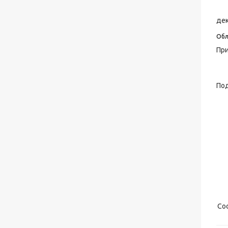
дек
Обл
При
Под
Со