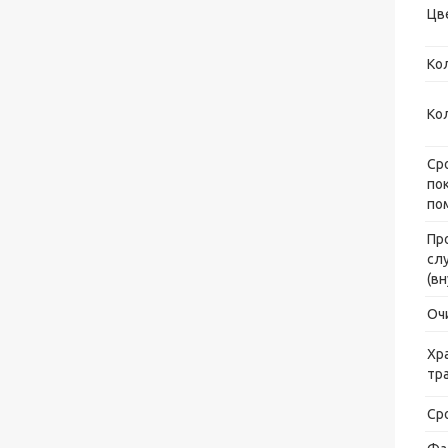
Цв
Ко
Ко
Ср
по
по
Пр
сл
(в
Оч
Хр
тр
Ср