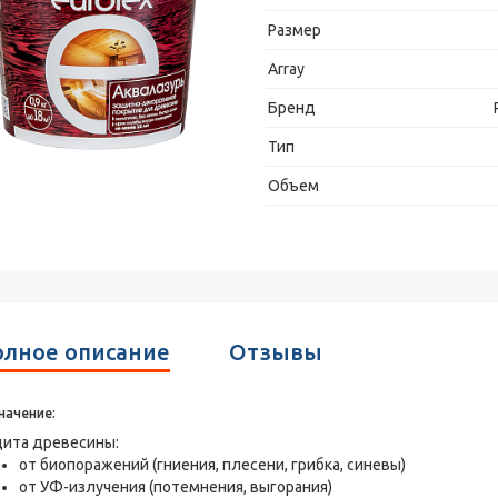
Размер
Array
Бренд
Тип
Объем
лное описание
Отзывы
начение:
ита древесины:
от биопоражений (гниения, плесени, грибка, синевы)
от УФ-излучения (потемнения, выгорания)