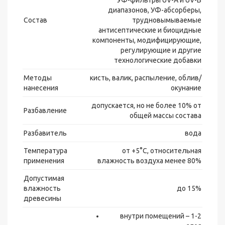
УФ-фильтры UV-A и UV-B
диапазонов, УФ-абсорберы,
Состав
трудновымываемые
антисептические и биоцидные
компоненты, модифицирующие,
регулирующие и другие
технологические добавки
Методы
кисть, валик, распыление, облив/
нанесения
окунание
допускается, но не более 10% от
Разбавление
общей массы состава
Разбавитель
вода
Температура
от +5°С, относительная
применения
влажность воздуха менее 80%
Допустимая
влажность
до 15%
древесины
внутри помещений – 1-2