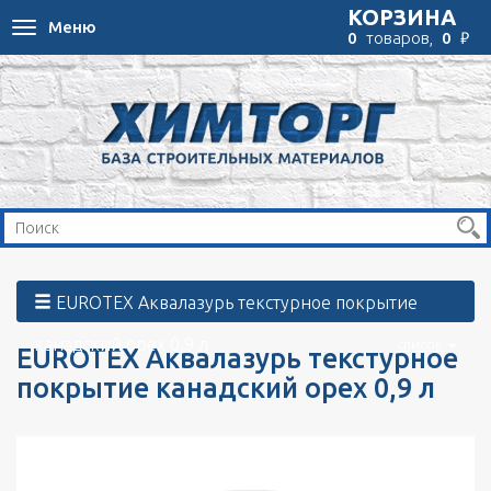
КОРЗИНА
Меню
Toggle
₽
0
товаров,
0
navigation
EUROTEX Аквалазурь текстурное покрытие
канадский орех 0,9 л
список
EUROTEX Аквалазурь текстурное
покрытие канадский орех 0,9 л