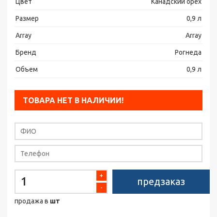
Цвет
Канадский орех
Размер
0,9 л
Array
Array
Бренд
Рогнеда
Объем
0,9 л
ТОВАРА НЕТ В НАЛИЧИИ!
+
предзаказ
-
продажа в
шт