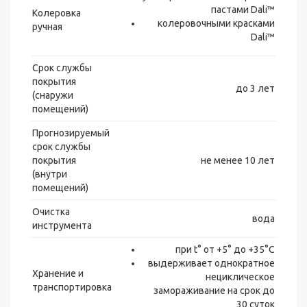
пастами Dali™
Колеровка
колеровочными красками
ручная
Dali™
Срок службы
покрытия
до 3 лет
(снаружи
помещений)
Прогнозируемый
срок службы
покрытия
не менее 10 лет
(внутри
помещений)
Очистка
вода
инструмента
при t° от +5° до +35°С
выдерживает однократное
Хранение и
нециклическое
транспортировка
замораживание на срок до
30 суток