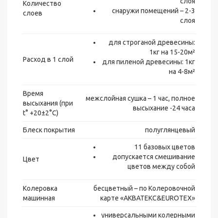
слоя
Количество
снаружи помещений – 2-3
слоев
слоя
для строганой древесины:
1кг на 15-20м²
Расход в 1 слой
для пиленой древесины: 1кг
на 4-8м²
Время
межслойная сушка – 1 час, полное
высыхания (при
высыхание -24 часа
t° +20±2°C)
Блеск покрытия
полуглянцевый
11 базовых цветов
допускается смешивание
Цвет
цветов между собой
Колеровка
бесцветный – по Колеровочной
машинная
карте «AКВАТЕКС&EUROTEX»
универсальными колерными